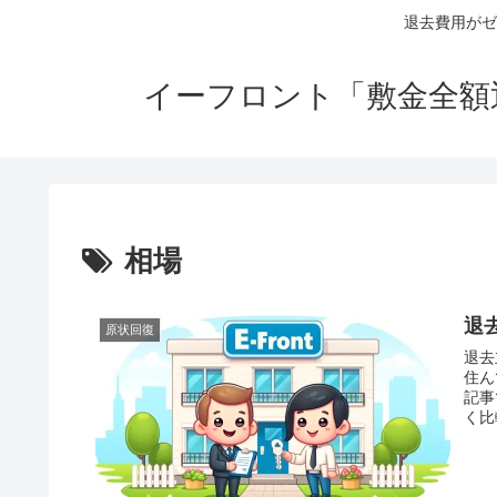
退去費用がゼ
イーフロント「敷金全額
相場
退
原状回復
退去
住ん
記事
く比